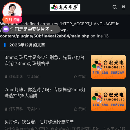




Warning
: Undefined array key "HTTP_ACCEPT_LANGUAGE" in
你们是是需要贴片还是插件灯珠呢？
/www/wwwroot/1615led.com/wp-
现在想要灯珠规格书资料还是要样品测试呢？么？
content/plugins/50bf1a4ea12ab84/main.php
on line
13
2025年12月的文章
3mm灯珠尺寸是多少？别急，先看这份台
宏光电3mm灯珠规格书
灯珠资讯
阅读(40)
赞(
0
)


2mm灯珠，你选对了吗？专家揭秘2mm灯
珠选择的5大陷阱
灯珠百科
阅读(21)
赞(
0
)


买灯珠，找台宏，让灯珠选择更简单
为什么选台宏光电的灯珠？ 台宏光电在LED行业深耕多年，主攻无人机照