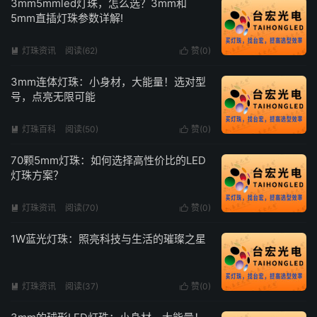
3mm5mmled灯珠，怎么选？3mm和
5mm直插灯珠参数详解!
灯珠资讯
阅读(62)
赞(
0
)


3mm连体灯珠：小身材，大能量！选对型
号，点亮无限可能
灯珠百科
阅读(50)
赞(
0
)


70颗5mm灯珠：如何选择高性价比的LED
灯珠方案？
灯珠资讯
阅读(70)
赞(
0
)


1W蓝光灯珠：照亮科技与生活的璀璨之星
灯珠资讯
阅读(37)
赞(
0
)

