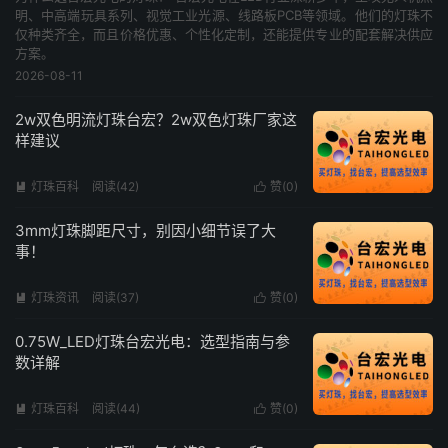
明、中高端玩具系列、视觉工业光源、线路板PCB等领域。他们的灯珠不
仅种类齐全，而且价格优惠、个性化定制，还能提供专业的配套解决供应
方案。
2026-08-11
2w双色明流灯珠台宏？2w双色灯珠厂家这
样建议
灯珠百科
阅读(42)
赞(
0
)


3mm灯珠脚距尺寸，别因小细节误了大
事！
灯珠资讯
阅读(37)
赞(
0
)


0.75W_LED灯珠台宏光电：选型指南与参
数详解
灯珠百科
阅读(44)
赞(
0
)

