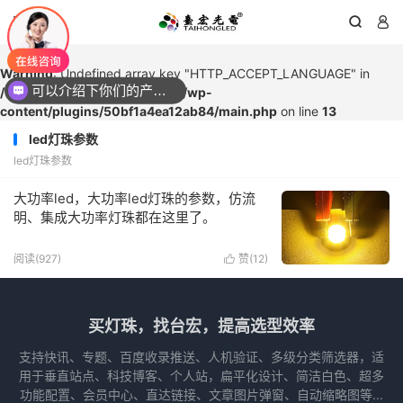




Warning
: Undefined array key "HTTP_ACCEPT_LANGUAGE" in
可以介绍下你们的产品么？
/www/wwwroot/1615led.com/wp-
content/plugins/50bf1a4ea12ab84/main.php
on line
13
led灯珠参数
led灯珠参数
大功率led，大功率led灯珠的参数，仿流
明、集成大功率灯珠都在这里了。
阅读(927)
赞(
12
)

买灯珠，找台宏，提高选型效率
支持快讯、专题、百度收录推送、人机验证、多级分类筛选器，适
用于垂直站点、科技博客、个人站，扁平化设计、简洁白色、超多
功能配置、会员中心、直达链接、文章图片弹窗、自动缩略图等...