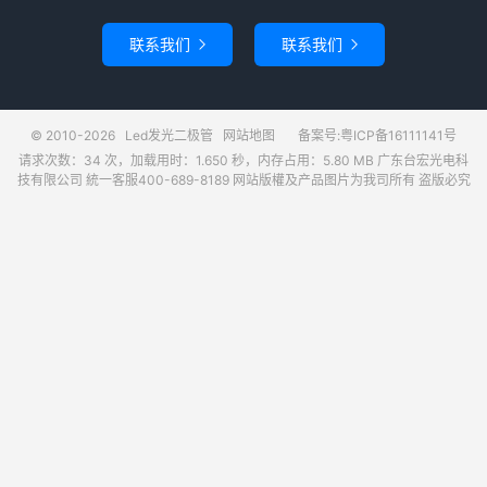
联系我们
联系我们


© 2010-2026
Led发光二极管
网站地图
备案号:粤ICP备16111141号
请求次数：34 次，加载用时：1.650 秒，内存占用：5.80 MB 广东台宏光电科
技有限公司 統一客服400-689-8189 网站版權及产品图片为我司所有 盗版必究