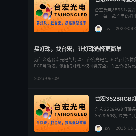
台宏光电3535陶瓷
里，每一款产品的推
台宏光电旗下备受瞩目
zwl
2026-06-
这...
买灯珠，找台宏，让灯珠选择更简单
为什么选台宏光电的灯珠？ 台宏光电在LED行业深耕多年，主攻无人机照明、中高端玩具系列、视觉工业光源、线路板
PCB等领域。他们的灯珠不仅种类齐全，而且价格优
2026-08-09
台宏3528RG
台宏3528RGB灯
3528RGB灯珠凭
带、装饰照明、显示屏
zwl
2026-06-