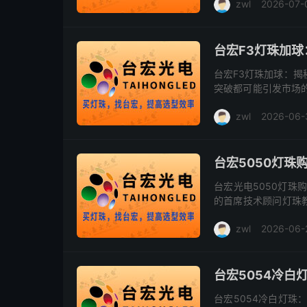
zwl
2026-07-
灯...
台宏F3灯珠加
台宏F3灯珠加球：揭
突破都可能引发市场
的广泛关注。作为灯
zwl
2026-06-
与品...
台宏5050灯
台宏光电5050灯珠
的首席技术顾问灯珠教
宏5050灯珠购买的那
zwl
2026-06-
台宏5054冷白
台宏5054冷白灯珠