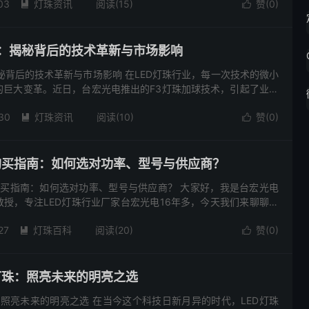
03
灯珠资讯
阅读(15)
赞(
0
)


球：揭秘背后的技术革新与市场影响
秘背后的技术革新与市场影响 在LED灯珠行业，每一次技术的微小
的巨大变革。近日，台宏光电推出的F3灯珠加球技术，引起了业界
珠品牌厂家，台宏光电一直致力于通过技术创新，提升产品的性能
30
灯珠资讯
阅读(10)
赞(
0
)


珠购买指南：如何选对功率、型号与供应商？
购买指南：如何选对功率、型号与供应商？ 大家好，我是台宏光电
授，专注LED灯珠行业厂家台宏光电16年多，今天我们来聊聊台
些事儿！ 5050灯珠是LED灯珠中最经典的型号之一，广泛...
27
灯珠百科
阅读(20)
赞(
0
)


灯珠：照亮未来的明亮之选
：照亮未来的明亮之选 在当今这个科技日新月异的时代，LED灯珠