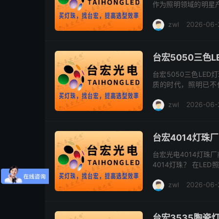
作为照明领域的明星
方方面面。而在众多
zwl
2026-06-
赢得...
台宏5050三色
台宏5050三色LE
质的时代，照明已不
素。而在众多LED灯
zwl
2026-06-
能...
台宏4014灯珠
台宏光电4014灯珠
4014灯珠？ 在L
应用于通用照明、背光
zwl
2026-06-
台宏3535陶