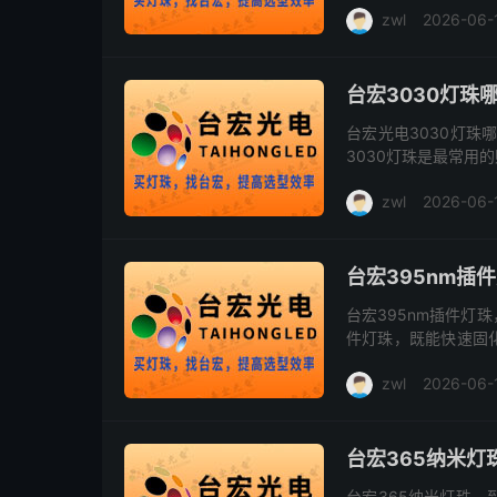
zwl
2026-06-
生...
台宏3030灯
台宏光电3030灯珠
3030灯珠是最常用
照明等领域。而台宏光电
zwl
2026-06-
台宏395nm插
台宏395nm插件灯
件灯珠，既能快速固化
找到我们，提出了这样
zwl
2026-06-
台宏365纳米灯
台宏365纳米灯珠，