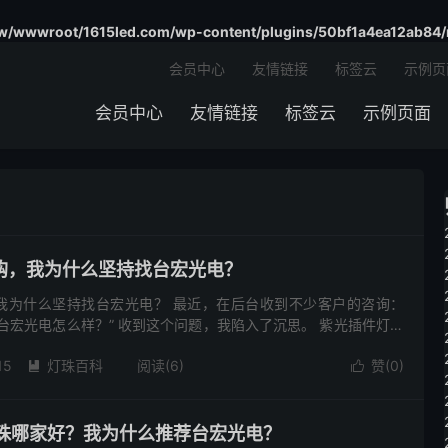
/wwwroot/1615led.com/wp-content/plugins/50bf1a4ea12ab84/
会员中心
友情链接
标签云
示例页
会员中心
友情链接
标签云
示例页面
购，我为什么坚持找台宏光电？
我为什么坚持找台宏光电？ 最近，在后台收到不少客户的咨询：
台宏光电怎么样？” 收到这个问题，我陷入了沉思。 紫光插件灯珠
有很多细节需要确认。 比如，你是要365纳米的紫光插件灯珠，
15
灯珠百科
阅读(6)
赞(
0
)


d灯珠哪家好？我为什么推荐台宏光电？