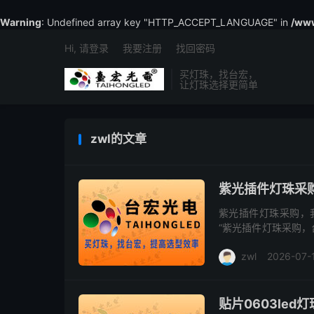
Warning
: Undefined array key "HTTP_ACCEPT_LANGUAGE" in
/www
Hi, 请登录
我要注册
找回密码
买灯珠，找台宏，
让灯珠选择更简单
zwl的文章
紫光插件灯珠采
紫光插件灯珠采购，
“紫光插件灯珠采购，
采购，看似简单，实则
zwl
2026-07-
还...
贴片0603le