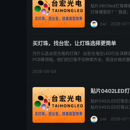
贴片0603led灯珠
灯珠哪家好？” 我说
核心竞争力。 什么是灯
zwl
2026-07-
买灯珠，找台宏，让灯珠选择更简单
为什么选台宏光电的灯珠？ 台宏光电在LED行业深耕多年，主攻无人机照明、中高端玩具系列、视觉工业光源、线路板
PCB等领域。他们的灯珠不仅种类齐全，而且价格优
2026-08-09
贴片0402LE
贴片0402LED灯
贴片0402LED灯
应用来说，找到一家可靠
zwl
2026-07-