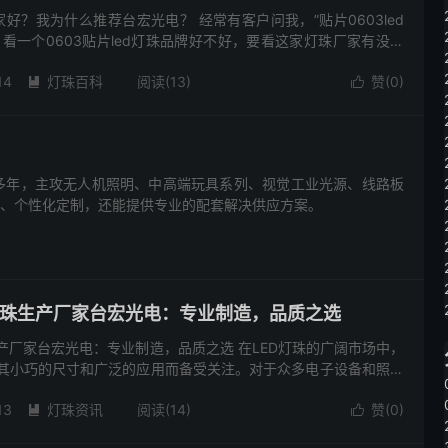
哪家好？我为什么推荐台宏光电？ 经常有客户问我，”贴片0603led
，看一个0603贴片led灯珠品牌好不好，要看这家灯珠厂家有没有
珠厂家的核心竞争力？...
14
灯珠百科
阅读(13)
赞(
0
)


惠、个性化定制，还能提供专业的配套解决供应方案。
D灯珠生产厂家台宏光电：专业制造，品质之选
珠生产厂家台宏光电：专业制造，品质之选 在LED灯珠的广阔市场中，
珠以其小巧的尺寸和广泛的应用而备受关注。对于众多电子设备和照明
的贴片0402LED灯珠生产厂家至关重要。今天，我...
13
灯珠资讯
阅读(14)
赞(
0
)

