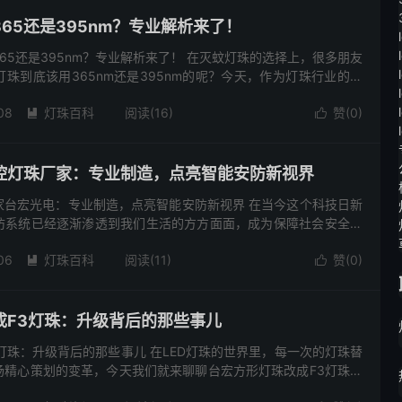
65还是395nm？专业解析来了！
65还是395nm？专业解析来了！ 在灭蚊灯珠的选择上，很多朋友
珠到底该用365nm还是395nm的呢？今天，作为灯珠行业的专
讲讲。 首先，我们来看看365nm和395nm这两种...
08
灯珠百科
阅读(16)
赞(
0
)


控灯珠厂家：专业制造，点亮智能安防新视界
家台宏光电：专业制造，点亮智能安防新视界 在当今这个科技日新
防系统已经逐渐渗透到我们生活的方方面面，成为保障社会安全不
智能安防系统的众多组件中，红外监控灯珠以其独特的性能，在夜
06
灯珠百科
阅读(11)
赞(
0
)


成F3灯珠：升级背后的那些事儿
灯珠：升级背后的那些事儿 在LED灯珠的世界里，每一次的灯珠替
场精心策划的变革，今天我们就来聊聊台宏方形灯珠改成F3灯珠这
么会有这样的改变想法？ 首先，我们得从应用需求说起。台宏方形