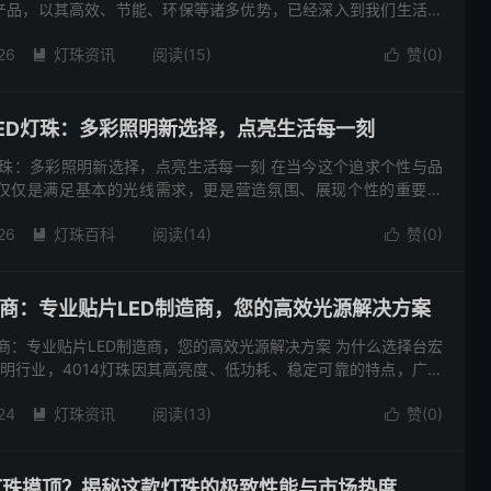
产品，以其高效、节能、环保等诸多优势，已经深入到我们生活的
LED灯珠品牌中，台宏光电凭借其卓越的品质和不断创新的精神，
26
灯珠资讯
阅读(15)
赞(
0
)


LED灯珠：多彩照明新选择，点亮生活每一刻
D灯珠：多彩照明新选择，点亮生活每一刻 在当今这个追求个性与品
仅仅是满足基本的光线需求，更是营造氛围、展现个性的重要元
珠产品中，台宏光电推出的5050三色LED灯珠，凭借其出色的性
26
灯珠百科
阅读(14)
赞(
0
)


厂商：专业贴片LED制造商，您的高效光源解决方案
厂商：专业贴片LED制造商，您的高效光源解决方案 为什么选择台宏
ED照明行业，4014灯珠因其高亮度、低功耗、稳定可靠的特点，广泛
、显示屏、汽车照明等领域。而台宏光电作为国内领先的...
24
灯珠资讯
阅读(13)
赞(
0
)


瓷灯珠摸顶？揭秘这款灯珠的极致性能与市场热度