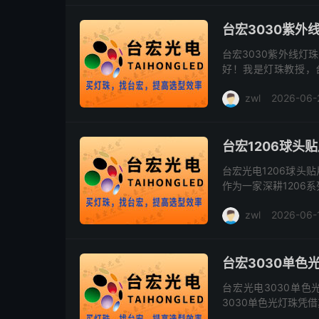
台宏3030紫外
台宏3030紫外线灯
好！我是灯珠教授，
LED灯珠中的明星产品
zwl
2026-06-
台宏1206球头
台宏光电1206球头
作为一家深耕1206
业的研发能力，成为众
zwl
2026-06-
台宏3030单色
台宏光电3030单色
3030单色光灯珠凭
显示等领域的首选方