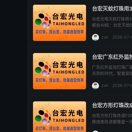
台宏灭蚊灯珠用3
台宏光电灭蚊灯珠用3
都会纠结：台宏灭蚊灯
业人士，就来给大家详细
zwl
2026-07-
台宏广东红外监
广东红外监控灯珠厂
月异的时代，智能安
可或缺的一环。而在
zwl
2026-07-
间或光线不...
台宏方形灯珠改
台宏方形灯珠改成F3
换或者改进都像是一
个话题。 一、为什