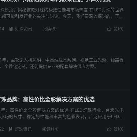
灯珠摸顶？揭秘这款灯珠的极致性能与市场热度 在LED灯珠的世界
出都可能引发行业的关注与讨论。今天，我们要深入探讨的，正是
的3535陶瓷灯珠，以及它近期在市场上“摸顶”的现象。那么，
24
灯珠资讯
阅读(8)
赞(
0
)


惠、个性化定制，还能提供专业的配套解决供应方案。
B灯珠品牌：高性价比全彩解决方案的优选
珠品牌：高性价比全彩解决方案的优选 在LED灯珠行业，台宏光电
借其小巧的尺寸、稳定的性能和丰富的色彩表现，广泛应用于LED灯
等领域。而提到这一型号的优质品牌，台宏光电（TH）无疑是...
22
灯珠资讯
阅读(14)
赞(
0
)

