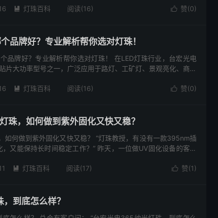
16
灯珠百科
阅读(16)
赞(
0
)


珠哪个品牌好？专业解析帮你选对灯珠！
哪个品牌好？专业解析帮你选对灯珠！ 在LED灯珠行业，台宏光电
的贴片大功率型号之一，广泛应用于路灯、工矿灯、景观亮化、商业
作为16年专注LED灯珠研发、生产的品牌，其3030灯珠...
16
灯珠百科
阅读(16)
赞(
0
)


件灯珠，如何做到紫外固化又快又稳？
珠，如何做到紫外固化又快又稳？ “灯珠教授，有没有一款395nm插
，又能保持长时间稳定工作？” 昨天，一位做UV固化设备的客户
一个问题。 这已经不是第一次有客户专门来找395nm波...
11
灯珠百科
阅读(17)
赞(
1
)


珠，到底怎么样？
到底怎么样？ 总会有客户问： “台宏光电365纳米灯珠，到底怎么