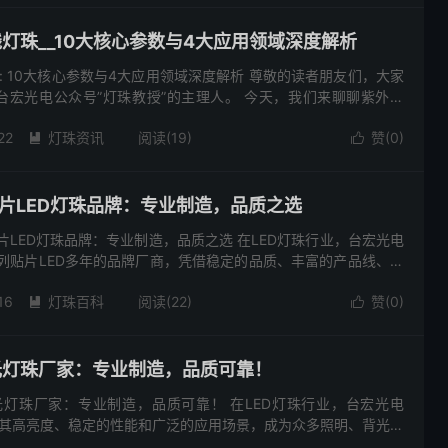
线灯珠__10大核心参数与4大应用领域深度解析
珠: 10大核心参数与4大应用领域深度解析 尊敬的读者朋友们，大家
台宏光电公众号”灯珠教授”的主理人。 今天，我们来聊聊紫外线
——台宏3030紫外线灯珠。 ...
22
灯珠资讯
阅读(19)
赞(
0
)


贴片LED灯珠品牌：专业制造，品质之选
贴片LED灯珠品牌：专业制造，品质之选 在LED灯珠行业，台宏光电
系列贴片LED多年的品牌厂商，凭借稳定的品质、丰富的产品线、专
多电子工程师、照明厂商的首选供应商。今天，我们就来深...
16
灯珠百科
阅读(22)
赞(
0
)


光灯珠厂家：专业制造，品质可靠！
光灯珠厂家：专业制造，品质可靠！ 在LED灯珠行业，台宏光电
借其高亮度、稳定的性能和广泛的应用场景，成为众多照明、背光、
案。而今天，我们要介绍的，正是专注于3030单色光灯珠研发与