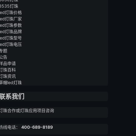
3535灯珠
led灯珠价格
led灯珠厂家
led灯珠参数
led灯珠品牌
led灯珠型号
led灯珠电压
专题
公告
样品申请
灯珠百科
灯珠资讯
草帽led灯珠
联系我们
灯珠合作或灯珠应用项目咨询
热线电话：
400-689-8189