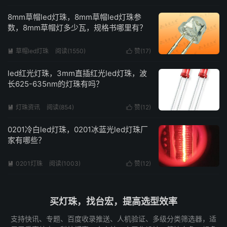
8mm草帽led灯珠，8mm草帽led灯珠参
数，8mm草帽灯多少瓦，规格书哪里有？
草帽led灯珠
阅读(1550)
赞(
17
)


led红光灯珠，3mm直插红光led灯珠，波
长625-635nm的灯珠有吗？
灯珠资讯
阅读(854)
赞(
12
)


0201冷白led灯珠，0201冰蓝光led灯珠厂
家有哪些？
0201灯珠
阅读(1003)
赞(
12
)


买灯珠，找台宏，提高选型效率
支持快讯、专题、百度收录推送、人机验证、多级分类筛选器，适