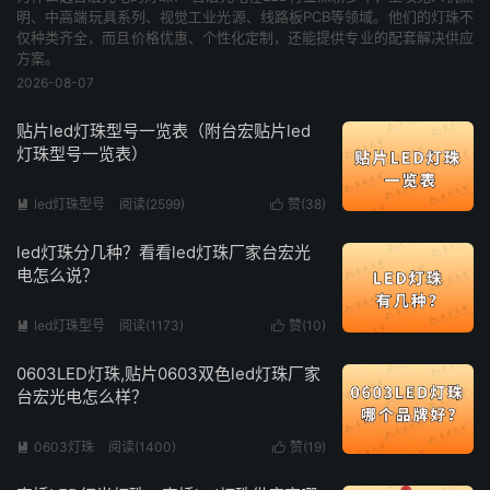
明、中高端玩具系列、视觉工业光源、线路板PCB等领域。他们的灯珠不
仅种类齐全，而且价格优惠、个性化定制，还能提供专业的配套解决供应
方案。
2026-08-07
贴片led灯珠型号一览表（附台宏贴片led
灯珠型号一览表）
led灯珠型号
阅读(2599)
赞(
38
)


led灯珠分几种？看看led灯珠厂家台宏光
电怎么说？
led灯珠型号
阅读(1173)
赞(
10
)


0603LED灯珠,贴片0603双色led灯珠厂家
台宏光电怎么样？
0603灯珠
阅读(1400)
赞(
19
)

