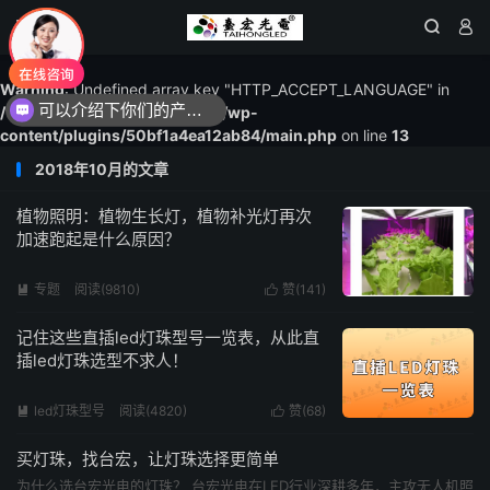




Warning
: Undefined array key "HTTP_ACCEPT_LANGUAGE" in
可以介绍下你们的产品么？
/www/wwwroot/1615led.com/wp-
content/plugins/50bf1a4ea12ab84/main.php
on line
13
2018年10月的文章
植物照明：植物生长灯，植物补光灯再次
加速跑起是什么原因？
专题
阅读(9810)
赞(
141
)


记住这些直插led灯珠型号一览表，从此直
插led灯珠选型不求人！
led灯珠型号
阅读(4820)
赞(
68
)


买灯珠，找台宏，让灯珠选择更简单
为什么选台宏光电的灯珠？ 台宏光电在LED行业深耕多年，主攻无人机照