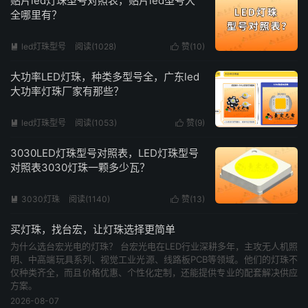
贴片led灯珠型号对照表，贴片led型号大
全哪里有？
led灯珠型号
阅读(1028)
赞(
10
)


大功率LED灯珠，种类多型号全，广东led
大功率灯珠厂家有那些？
led灯珠型号
阅读(1053)
赞(
9
)


3030LED灯珠型号对照表，LED灯珠型号
对照表3030灯珠一颗多少瓦？
3030灯珠
阅读(1140)
赞(
13
)


买灯珠，找台宏，让灯珠选择更简单
为什么选台宏光电的灯珠？ 台宏光电在LED行业深耕多年，主攻无人机照
明、中高端玩具系列、视觉工业光源、线路板PCB等领域。他们的灯珠不
仅种类齐全，而且价格优惠、个性化定制，还能提供专业的配套解决供应
方案。
2026-08-07