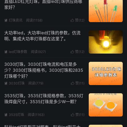
直插LED红光灯珠，直插led灯珠供应商哪
家好？
灯珠资讯
阅读(1158)
赞(
12
)


大功率led，大功率led灯珠的参数，仿流
明、集成大功率灯珠都在这里了。
led灯珠参数
阅读(927)
赞(
12
)


3030灯珠，3030灯珠电流和电压是多
少？3030灯珠规格书，3030灯珠和2835
灯珠哪个好？
3030灯珠
阅读(779)
赞(
11
)


3535灯珠，3535灯珠规格参数，3535灯
珠焊盘尺寸，3535灯珠是多少W一颗？
3535灯珠
阅读(1163)
赞(
11
)

