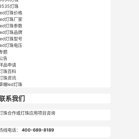
3535灯珠
led灯珠价格
led灯珠厂家
led灯珠参数
led灯珠品牌
led灯珠型号
led灯珠电压
专题
公告
样品申请
灯珠百科
灯珠资讯
草帽led灯珠
联系我们
灯珠合作或灯珠应用项目咨询
热线电话：
400-689-8189