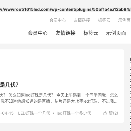
/wwwroot/1615led.com/wp-content/plugins/50bf1a4ea12ab84/
会员中心
友情链接
标签云
示例页
会员中心
友情链接
标签云
示例页面
珠是几伏？
几伏？ 怎么知道led灯珠是几伏？ 今天上午遇到一个同学问我，怎么
？ 我不知道他想知道的是直插，贴片还是大功率led灯珠，不过我想
D灯珠几伏的同学，都是问常规led灯珠一颗多少伏...
-04-15
LED灯珠一个几伏
led灯珠一个多少伏
赞(
2
)

伏
阅读(97)