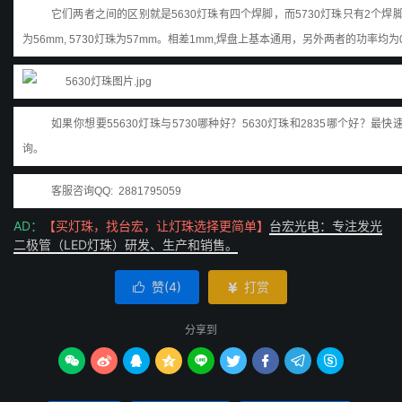
它们两者之间的区别就是5630灯珠有四个焊脚，而5730灯珠只有2个焊
为56mm, 5730灯珠为57mm。
相差1mm,焊盘上基本通用，另外两者的功率均为0.5
如果你想要55630灯珠与5730哪种好？5630灯珠和2835哪个好？
询。
客服咨询QQ: 2881795059
AD：
【买灯珠，找台宏，让灯珠选择更简单】
台宏光电：专注发光
二极管（LED灯珠）研发、生产和销售。
赞(
4
)
打赏


分享到








