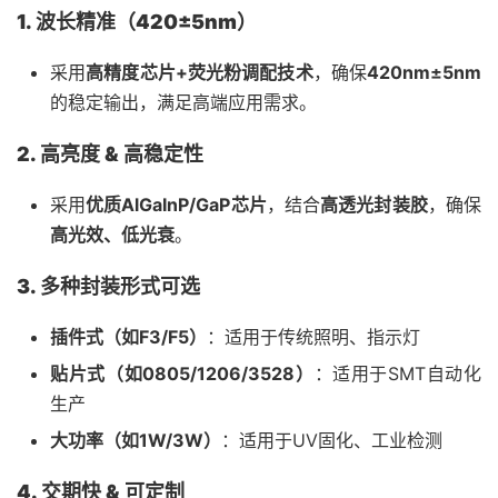
1. 波长精准（420±5nm）
采用
高精度芯片+荧光粉调配技术
，确保
420nm±5nm
的稳定输出，满足高端应用需求。
2. 高亮度 & 高稳定性
采用
优质AlGaInP/GaP芯片
，结合
高透光封装胶
，确保
高光效、低光衰
。
3. 多种封装形式可选
插件式（如F3/F5）
：适用于传统照明、指示灯
贴片式（如0805/1206/3528）
：适用于SMT自动化
生产
大功率（如1W/3W）
：适用于UV固化、工业检测
4. 交期快 & 可定制