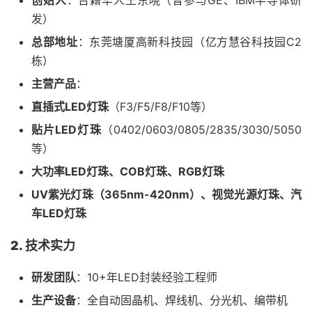
创始人
：台籍华人王东晓（曾参与GE、IBM半导体研
发）
总部地址
：东莞塘厦高新科技园（亿方慧谷科技园C2
栋）
主营产品
：
直插式LED灯珠
（F3/F5/F8/F10等）
贴片LED灯珠
（0402/0603/0805/2835/3030/5050
等）
大功率LED灯珠、COB灯珠、RGB灯珠
UV紫光灯珠（365nm-420nm）、视觉光源灯珠、汽
车LED灯珠
2. 技术实力
研发团队
：10+年LED封装经验工程师
生产设备
：全自动固晶机、焊线机、分光机、编带机