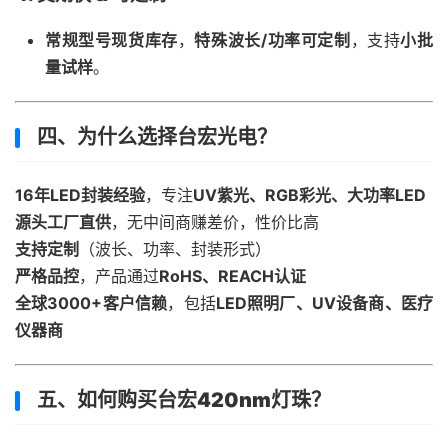
常规型号现货库存
，
特殊波长/功率可定制
，支持
小批
量试样
。
四、为什么选择台宏光电？
16年LED封装经验
，专注
UV紫光、RGB彩光、大功率LED
源头工厂直供
，无中间商赚差价，性价比高
支持定制
（波长、功率、封装形式）
严格品控
，产品通过
RoHS、REACH认证
全球3000+客户信赖
，包括
LED照明厂、UV设备商、医疗
仪器商
五、如何购买台宏420nm灯珠？