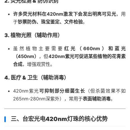
2. 荧光检测 & 防伪识别
许多荧光材料在420nm激发下会发出明亮可见光
，用
于
钞票防伪、珠宝鉴定、文件检验
。
3. 植物光照（辅助作用）
虽然植物主要需要
红光（660nm）和蓝光
（450nm）
，但
420nm紫光可促进某些植物的花青素
合成
，增强观赏性。
4. 医疗 & 卫生（辅助消毒）
420nm紫光
可抑制部分细菌生长
（但杀菌效果不如
265nm-280nm深紫外），常用于
表面辅助消毒
。
三、台宏光电420nm灯珠的核心优势