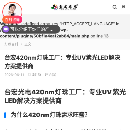




Warning
: Undefined array key "HTTP_ACCEPT_LANGUAGE" in
可以介绍下你们的产品么？
/www/wwwroot/1615led.com/wp-
content/plugins/50bf1a4ea12ab84/main.php
on line
13
灯珠百科
正文

台宏420nm灯珠工厂：专业UV紫光LED解决
方案提供商
2026-06-11
阅读(
15
)
评论(0)
台宏光电420nm灯珠工厂：专业UV紫光
LED解决方案提供商
为什么420nm灯珠需求旺盛？