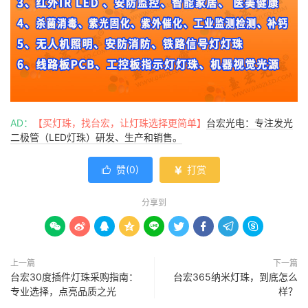
AD：
【买灯珠，找台宏，让灯珠选择更简单】
台宏光电：专注发光
二极管（LED灯珠）研发、生产和销售。
赞(
0
)
打赏


分享到









上一篇
下一篇
台宏30度插件灯珠采购指南：
台宏365纳米灯珠，到底怎么
专业选择，点亮品质之光
样？