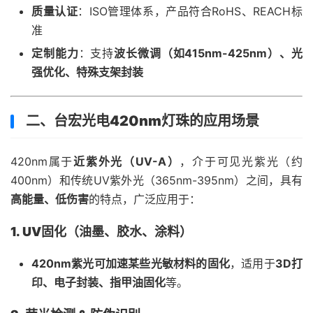
质量认证
：ISO管理体系，产品符合RoHS、REACH标
准
定制能力
：支持
波长微调（如415nm-425nm）、光
强优化、特殊支架封装
二、台宏光电420nm灯珠的应用场景
420nm属于
近紫外光（UV-A）
，介于可见光紫光（约
400nm）和传统UV紫外光（365nm-395nm）之间，具有
高能量、低伤害
的特点，广泛应用于：
1. UV固化（油墨、胶水、涂料）
420nm紫光可加速某些光敏材料的固化
，适用于
3D打
印、电子封装、指甲油固化
等。